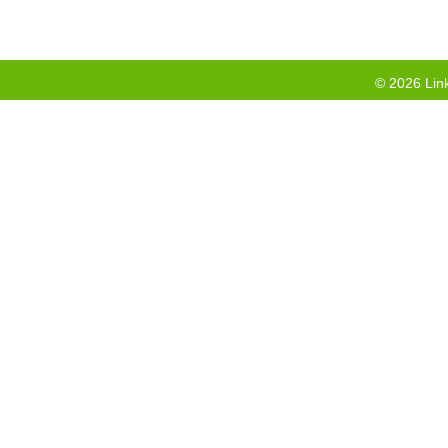
©
2026
Link