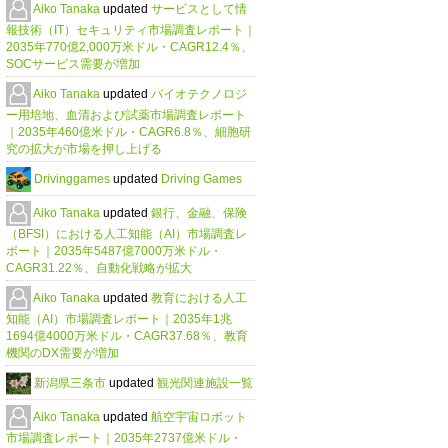
Aiko Tanaka
updated
サービスとして情
報技術（IT）セキュリティ市場調査レポート｜
2035年770億2,000万米ドル・CAGR12.4％、
SOCサービス需要が増加
Aiko Tanaka
updated
バイオテクノロジ
ー用培地、血清および試薬市場調査レポート
｜2035年460億米ドル・CAGR6.8％、細胞研
究の拡大が市場を押し上げる
Drivinggames
updated
Driving Games
Aiko Tanaka
updated
銀行、金融、保険
（BFSI）における人工知能（AI）市場調査レ
ポート｜2035年5487億7000万米ドル・
CAGR31.22％、自動化戦略が拡大
Aiko Tanaka
updated
教育における人工
知能（AI）市場調査レポート｜2035年1兆
1694億4000万米ドル・CAGR37.68％、教育
機関のDX需要が増加
新潟県三条市
updated
観光関連施設一覧
Aiko Tanaka
updated
航空宇宙ロボット
市場調査レポート｜2035年2737億米ドル・