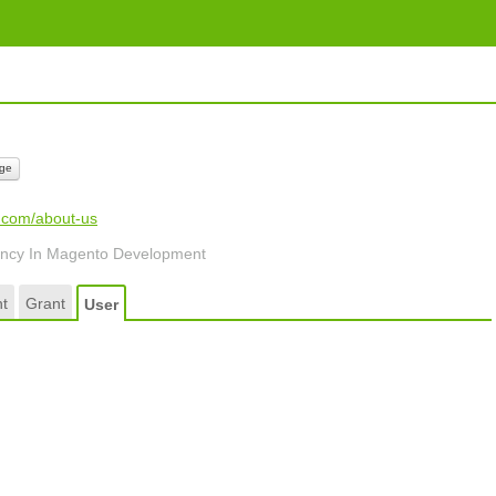
ge
s.com/about-us
ncy In Magento Development
t
Grant
User