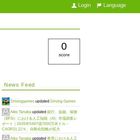
Login
Language
0
score
News Feed
Drivinggames
updated
Driving Games
Aiko Tanaka
updated
銀行、金融、保険
（BFSI）における人工知能（AI）市場調査レ
ポート｜2035年5487億7000万米ドル・
CAGR31.22％、自動化戦略が拡大
Aiko Tanaka
updated
教育における人工