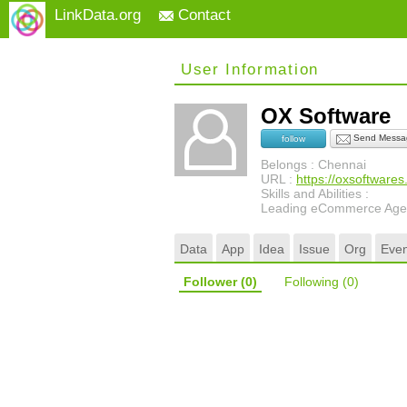
LinkData.org
Contact
User Information
OX Software
Send Messa
follow
Belongs : Chennai
URL :
https://oxsoftware
Skills and Abilities :
Leading eCommerce Age
Data
App
Idea
Issue
Org
Even
Follower
(0)
Following
(0)