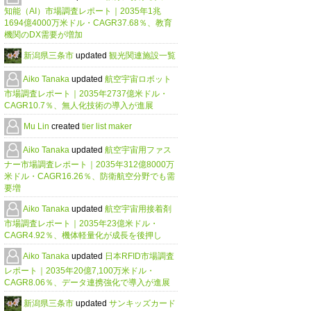
知能（AI）市場調査レポート｜2035年1兆
1694億4000万米ドル・CAGR37.68％、教育
機関のDX需要が増加
新潟県三条市
updated
観光関連施設一覧
Aiko Tanaka
updated
航空宇宙ロボット
市場調査レポート｜2035年2737億米ドル・
CAGR10.7％、無人化技術の導入が進展
Mu Lin
created
tier list maker
Aiko Tanaka
updated
航空宇宙用ファス
ナー市場調査レポート｜2035年312億8000万
米ドル・CAGR16.26％、防衛航空分野でも需
要増
Aiko Tanaka
updated
航空宇宙用接着剤
市場調査レポート｜2035年23億米ドル・
CAGR4.92％、機体軽量化が成長を後押し
Aiko Tanaka
updated
日本RFID市場調査
レポート｜2035年20億7,100万米ドル・
CAGR8.06％、データ連携強化で導入が進展
新潟県三条市
updated
サンキッズカード