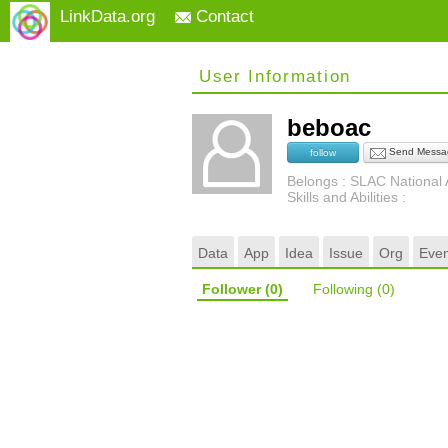
LinkData.org
Contact
User Information
beboac
Send Messa
follow
Belongs : SLAC National 
Skills and Abilities :
Data
App
Idea
Issue
Org
Even
Follower
(0)
Following
(0)