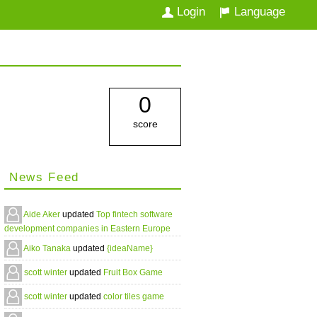
Login
Language
0
score
News Feed
Aide Aker
updated
Top fintech software
development companies in Eastern Europe
Aiko Tanaka
updated
{ideaName}
scott winter
updated
Fruit Box Game
scott winter
updated
color tiles game