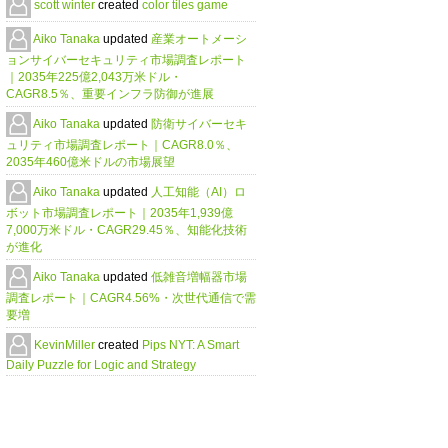
scott winter
created
color tiles game
Aiko Tanaka
updated
産業オートメーシ
ョンサイバーセキュリティ市場調査レポート
｜2035年225億2,043万米ドル・
CAGR8.5％、重要インフラ防御が進展
Aiko Tanaka
updated
防衛サイバーセキ
ュリティ市場調査レポート｜CAGR8.0％、
2035年460億米ドルの市場展望
Aiko Tanaka
updated
人工知能（AI）ロ
ボット市場調査レポート｜2035年1,939億
7,000万米ドル・CAGR29.45％、知能化技術
が進化
Aiko Tanaka
updated
低雑音増幅器市場
調査レポート｜CAGR4.56%・次世代通信で需
要増
KevinMiller
created
Pips NYT: A Smart
Daily Puzzle for Logic and Strategy