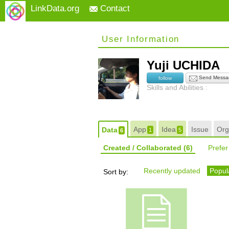
LinkData.org
Contact
User Information
Yuji UCHIDA
Send Messa
follow
Skills and Abilities :
App
Idea
Issue
Org
Data
1
5
6
Created / Collaborated
(6)
Prefe
Recently updated
Popula
Sort by: