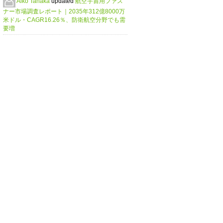
Aiko Tanaka
updated
航空宇宙用ファス
ナー市場調査レポート｜2035年312億8000万
米ドル・CAGR16.26％、防衛航空分野でも需
要増