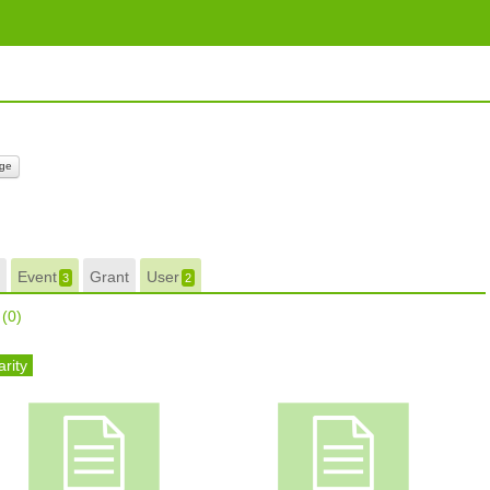
ge
Event
Grant
User
3
2
r
(0)
rity