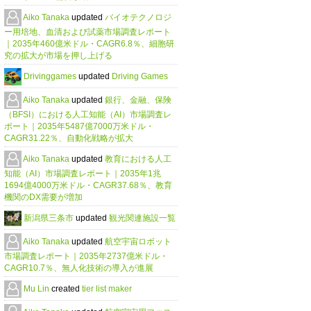
Aiko Tanaka
updated
バイオテクノロジ
ー用培地、血清および試薬市場調査レポート
｜2035年460億米ドル・CAGR6.8％、細胞研
究の拡大が市場を押し上げる
Drivinggames
updated
Driving Games
Aiko Tanaka
updated
銀行、金融、保険
（BFSI）における人工知能（AI）市場調査レ
ポート｜2035年5487億7000万米ドル・
CAGR31.22％、自動化戦略が拡大
Aiko Tanaka
updated
教育における人工
知能（AI）市場調査レポート｜2035年1兆
1694億4000万米ドル・CAGR37.68％、教育
機関のDX需要が増加
新潟県三条市
updated
観光関連施設一覧
Aiko Tanaka
updated
航空宇宙ロボット
市場調査レポート｜2035年2737億米ドル・
CAGR10.7％、無人化技術の導入が進展
Mu Lin
created
tier list maker