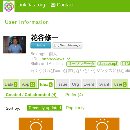
LinkData.org
Contact
User Information
花谷修一
Send Message
follow
Belongs : 個人
URL :
http://xviews.jp/
Skills and Abilities :
JavaScript
HTM
オープンデータ
若くなければcodeは書けないというジンクスに挑むold pr
Data
App
Issue
Org
Event
Grant
User
Idea
3
10
2
8
Created / Collaborated
(4)
Prefer
(4)
Recently updated
Popularity
Sort by: