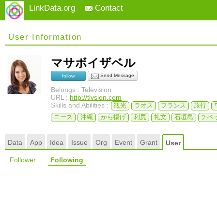
LinkData.org
Contact
User Information
マサボイザベル
Send Message
follow
Belongs : Television
URL :
http://tlvsion.com
Skills and Abilities :
観光
ラオス
フランス
旅行
ニース
沖縄
から揚げ
利尻
礼文
石垣島
チベ
Data
App
Idea
Issue
Org
Event
Grant
User
Follower
Following