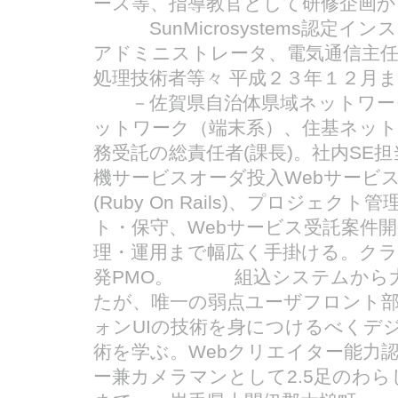
ース等、指導教官として研修企画か
SunMicrosystems認定インスト
アドミニストレータ、電気通信主任
処理技術者等々 平成２３年１２月
－佐賀県自治体県域ネットワーク
ットワーク（端末系）、住基ネットFi
務受託の総責任者(課長)。社内SE
機サービスオーダ投入Webサービス
(Ruby On Rails)、プロジェ
ト・保守、Webサービス受託案件
理・運用まで幅広く手掛ける。ク
発PMO。 組込システムから大
たが、唯一の弱点ユーザフロント部分
ォンUIの技術を身につけるべくデ
術を学ぶ。Webクリエイター能力認
ー兼カメラマンとして2.5足のわら