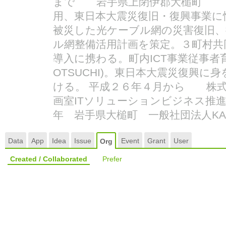
まで 岩手県上閉伊郡大槌町 
用、東日本大震災復旧・復興事業に
被災した光ケーブル網の災害復旧、
ル網整備活用計画を策定。３町村共
導入に携わる。町内ICT事業従事者育
OTSUCHI)。東日本大震災復興に
ける。 平成２６年４月から 株式
画室ITソリューションビジネス推進
年 岩手県大槌町 一般社団法人KAI-
Data
App
Idea
Issue
Event
Grant
User
Org
Created / Collaborated
Prefer