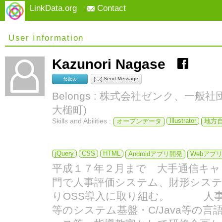
LinkData.org
Contact
User Information
Kazunori Nagase
Send Message
follow
Belongs : 株式会社ゼンク、一般社団
大槌町)
Skills and Abilities :
Illustrator
オープンデータ
地方
jQuery
CSS
HTML
Androidアプリ開発
Webアプ
平成１７年２月まで 大手通信キャ
門で人事評価システム、財形シス
りOSS導入に取り組む。 人事教育部門
等のシステム基盤・C/Java等の言語