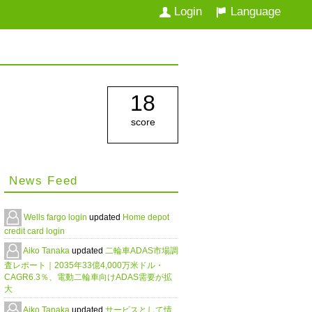
Login
Language
18
score
News Feed
Wells fargo login
updated
Home depot
credit card login
Aiko Tanaka
updated
二輪車ADAS市場調
査レポート｜2035年33億4,000万米ドル・
CAGR6.3％、電動二輪車向けADAS需要が拡
大
Aiko Tanaka
updated
サービスとして情