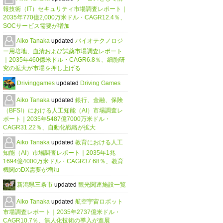
報技術（IT）セキュリティ市場調査レポート｜
2035年770億2,000万米ドル・CAGR12.4％、
SOCサービス需要が増加
Aiko Tanaka
updated
バイオテクノロジ
ー用培地、血清および試薬市場調査レポート
｜2035年460億米ドル・CAGR6.8％、細胞研
究の拡大が市場を押し上げる
Drivinggames
updated
Driving Games
Aiko Tanaka
updated
銀行、金融、保険
（BFSI）における人工知能（AI）市場調査レ
ポート｜2035年5487億7000万米ドル・
CAGR31.22％、自動化戦略が拡大
Aiko Tanaka
updated
教育における人工
知能（AI）市場調査レポート｜2035年1兆
1694億4000万米ドル・CAGR37.68％、教育
機関のDX需要が増加
新潟県三条市
updated
観光関連施設一覧
Aiko Tanaka
updated
航空宇宙ロボット
市場調査レポート｜2035年2737億米ドル・
CAGR10.7％、無人化技術の導入が進展