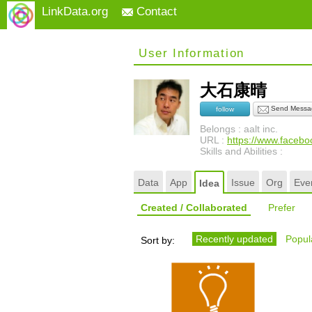
LinkData.org
Contact
User Information
大石康晴
Send Messa
follow
Belongs : aalt inc.
URL :
https://www.facebo
Skills and Abilities :
Data
App
Issue
Org
Eve
Idea
Created / Collaborated
Prefer
Recently updated
Popula
Sort by: