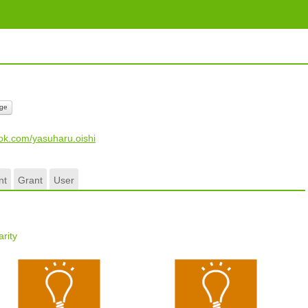
ge
ok.com/yasuharu.oishi
nt
Grant
User
rity