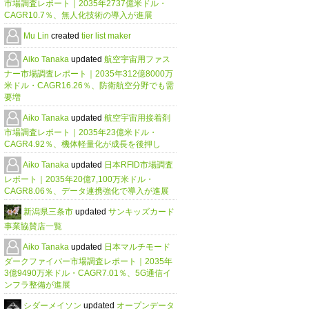
市場調査レポート｜2035年2737億米ドル・
CAGR10.7％、無人化技術の導入が進展
Mu Lin
created
tier list maker
Aiko Tanaka
updated
航空宇宙用ファス
ナー市場調査レポート｜2035年312億8000万
米ドル・CAGR16.26％、防衛航空分野でも需
要増
Aiko Tanaka
updated
航空宇宙用接着剤
市場調査レポート｜2035年23億米ドル・
CAGR4.92％、機体軽量化が成長を後押し
Aiko Tanaka
updated
日本RFID市場調査
レポート｜2035年20億7,100万米ドル・
CAGR8.06％、データ連携強化で導入が進展
新潟県三条市
updated
サンキッズカード
事業協賛店一覧
Aiko Tanaka
updated
日本マルチモード
ダークファイバー市場調査レポート｜2035年
3億9490万米ドル・CAGR7.01％、5G通信イ
ンフラ整備が進展
シダーメイソン
updated
オープンデータ