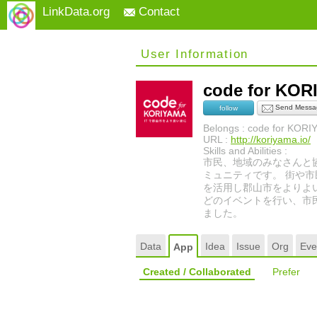
LinkData.org
Contact
User Information
code for KO
Send Messa
follow
Belongs : code for KOR
URL :
http://koriyama.io/
Skills and Abilities :
市民、地域のみなさんと
ミュニティです。 街や
を活用し郡山市をよりよ
どのイベントを行い、市民
ました。
Data
Idea
Issue
Org
Eve
App
Created / Collaborated
Prefer