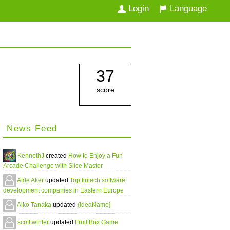
Login
Language
37
score
News Feed
KennethJ
created
How to Enjoy a Fun
Arcade Challenge with Slice Master
Aide Aker
updated
Top fintech software
development companies in Eastern Europe
Aiko Tanaka
updated
{ideaName}
scott winter
updated
Fruit Box Game