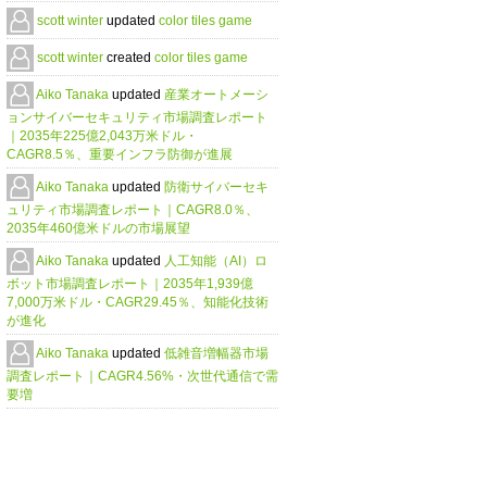
scott winter
updated
color tiles game
scott winter
created
color tiles game
Aiko Tanaka
updated
産業オートメーシ
ョンサイバーセキュリティ市場調査レポート
｜2035年225億2,043万米ドル・
CAGR8.5％、重要インフラ防御が進展
Aiko Tanaka
updated
防衛サイバーセキ
ュリティ市場調査レポート｜CAGR8.0％、
2035年460億米ドルの市場展望
Aiko Tanaka
updated
人工知能（AI）ロ
ボット市場調査レポート｜2035年1,939億
7,000万米ドル・CAGR29.45％、知能化技術
が進化
Aiko Tanaka
updated
低雑音増幅器市場
調査レポート｜CAGR4.56%・次世代通信で需
要増