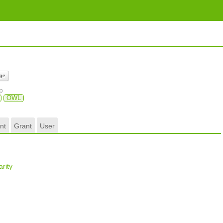
ge
p
OWL
nt
Grant
User
rity