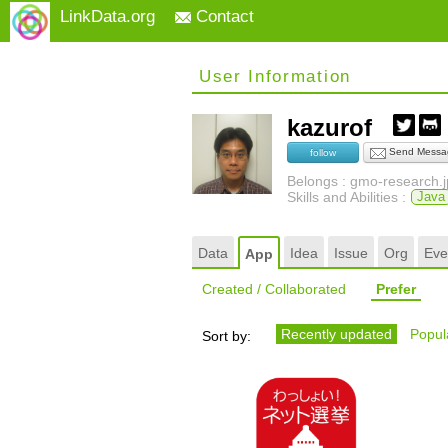
LinkData.org
Contact
User Information
kazurof
Send Messa
follow
Belongs : gmo-research.j
Skills and Abilities :
Java
Data
Idea
Issue
Org
Eve
App
Created / Collaborated
Prefer
Recently updated
Popula
Sort by: