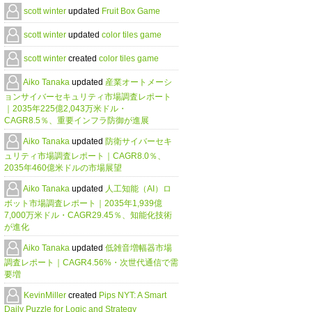
scott winter
updated
Fruit Box Game
scott winter
updated
color tiles game
scott winter
created
color tiles game
Aiko Tanaka
updated
産業オートメーシ
ョンサイバーセキュリティ市場調査レポート
｜2035年225億2,043万米ドル・
CAGR8.5％、重要インフラ防御が進展
Aiko Tanaka
updated
防衛サイバーセキ
ュリティ市場調査レポート｜CAGR8.0％、
2035年460億米ドルの市場展望
Aiko Tanaka
updated
人工知能（AI）ロ
ボット市場調査レポート｜2035年1,939億
7,000万米ドル・CAGR29.45％、知能化技術
が進化
Aiko Tanaka
updated
低雑音増幅器市場
調査レポート｜CAGR4.56%・次世代通信で需
要増
KevinMiller
created
Pips NYT: A Smart
Daily Puzzle for Logic and Strategy