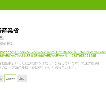
済産業省
ge
 経済解析室
ok.com/pages/%E7%B5%8C%E6%B8%88%E7%94%A3%E6%A5%AD%E7%
8%E8%A7%A3%E6%9E%90%E5%AE%A4/1449837955271295
活動指数といった経済指標を作成し、分析しています。私達の提供し
タの活用方法の多様化を目指したいと思っています。
t
User
Grant