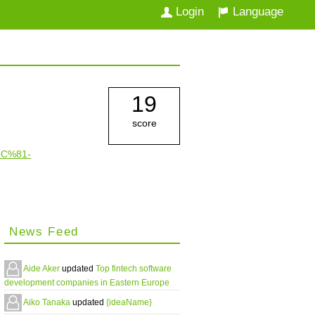
Login
Language
19
score
9C%81-
News Feed
Aide Aker
updated
Top fintech software
development companies in Eastern Europe
Aiko Tanaka
updated
{ideaName}