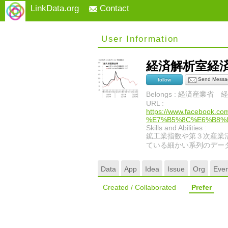
LinkData.org
Contact
User Information
経済解析室経
Send Messa
follow
Belongs : 経済産業省
URL :
https://www.facebo
%E7%B5%8C%E6%B8%8
Skills and Abilities :
鉱工業指数や第３次産業
ている細かい系列のデー
Data
App
Idea
Issue
Org
Even
Created / Collaborated
Prefer