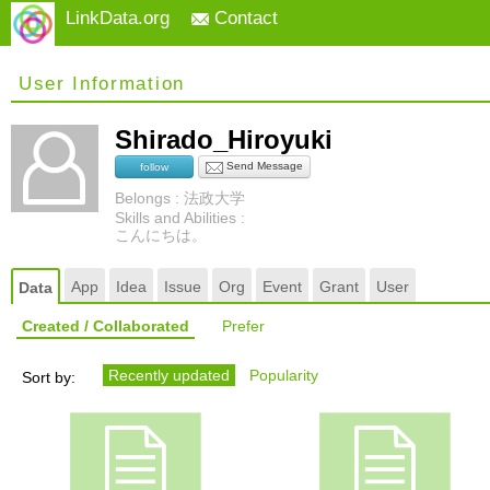
LinkData.org
Contact
User Information
Shirado_Hiroyuki
Send Message
follow
Belongs : 法政大学
Skills and Abilities :
こんにちは。
App
Idea
Issue
Org
Event
Grant
User
Data
Created / Collaborated
Prefer
Recently updated
Popularity
Sort by: