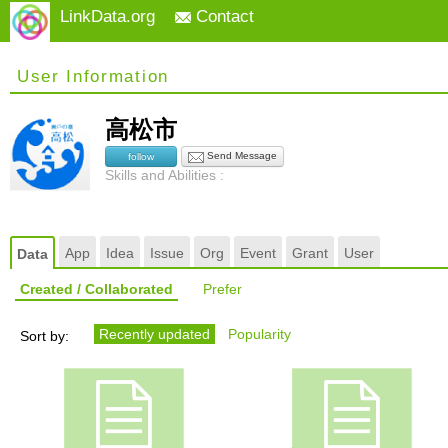
LinkData.org
Contact
User Information
高松市
Send Message
follow
Skills and Abilities :
App
Idea
Issue
Org
Event
Grant
User
Data
Created / Collaborated
Prefer
Recently updated
Popularity
Sort by: