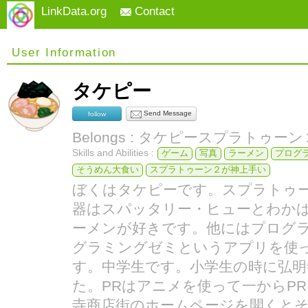
LinkData.org
Contact
User Information
タケピー
Send Message
follow
Belongs : タケピースプラトゥーン
Skills and Abilities :
ゲーム
写真
ラーメン
プログ
そうめん大食い
スプラトゥーン２が神上手い
ぼくはタケピーです。スプラトゥー
器はスパッタリー・ヒューとわか
ーメンが好きです。他にはプログ
グラミングゼミというアプリを使
す。中学生です。小学生の時に弘明
た。PRはアニメを使って一からP
寺商店街のホームページを開くと