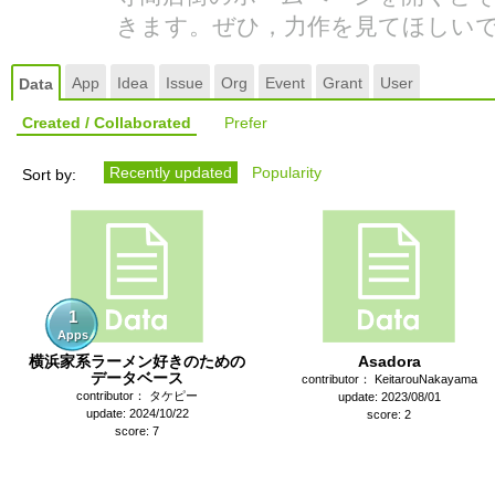
きます。ぜひ，力作を見てほしい
App
Idea
Issue
Org
Event
Grant
User
Data
Created / Collaborated
Prefer
Recently updated
Popularity
Sort by:
1
Apps
横浜家系ラーメン好きのための
Asadora
データベース
contributor： KeitarouNakayama
contributor： タケピー
update: 2023/08/01
update: 2024/10/22
score: 2
score: 7