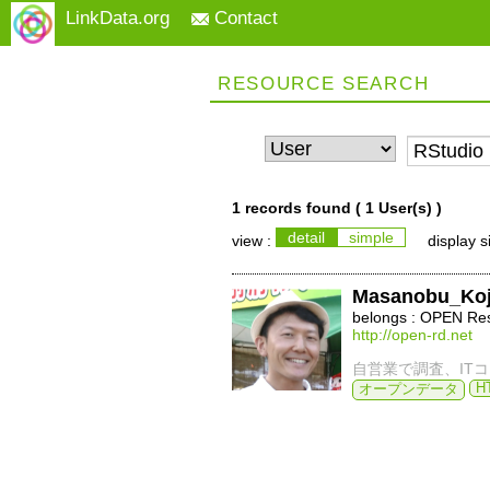
LinkData.org
Contact
RESOURCE SEARCH
1 records found (
1 User(s)
)
detail
simple
view :
display s
Masanobu_Ko
belongs : OPEN Re
http://open-rd.net
自営業で調査、IT
H
オープンデータ