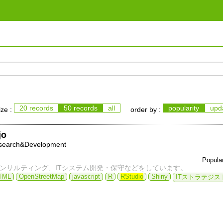
20 records
50 records
all
popularity
upd
ize :
order by :
jo
search&Development
Popula
コンサルティング、ITシステム開発・保守などをしています。
TML
OpenStreetMap
javascript
R
RStudio
Shiny
ITストラテジス