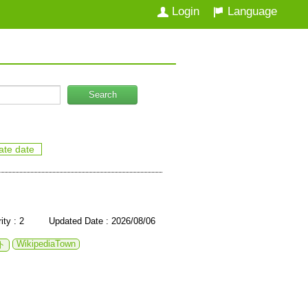
Login
Language
Search
ate date
rity : 2 Updated Date : 2026/08/06
WikipediaTown
ト