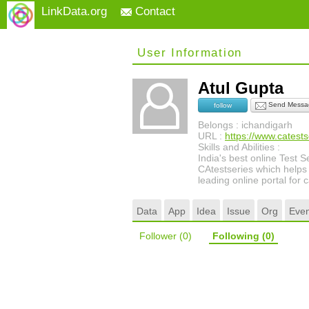
LinkData.org
Contact
User Information
Atul Gupta
Send Messa
follow
Belongs : ichandigarh
URL :
https://www.catests
Skills and Abilities :
India's best online Test 
CAtestseries which helps 
leading online portal for 
Data
App
Idea
Issue
Org
Even
Follower
(0)
Following
(0)