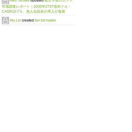
Aiko Tanaka
updated
航空宇宙ロボット
市場調査レポート｜2035年2737億米ドル・
CAGR10.7％、無人化技術の導入が進展
Mu Lin
created
tier list maker