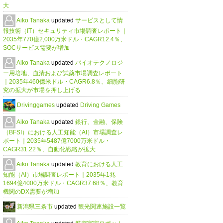
大
Aiko Tanaka
updated
サービスとして情
報技術（IT）セキュリティ市場調査レポート｜
2035年770億2,000万米ドル・CAGR12.4％、
SOCサービス需要が増加
Aiko Tanaka
updated
バイオテクノロジ
ー用培地、血清および試薬市場調査レポート
｜2035年460億米ドル・CAGR6.8％、細胞研
究の拡大が市場を押し上げる
Drivinggames
updated
Driving Games
Aiko Tanaka
updated
銀行、金融、保険
（BFSI）における人工知能（AI）市場調査レ
ポート｜2035年5487億7000万米ドル・
CAGR31.22％、自動化戦略が拡大
Aiko Tanaka
updated
教育における人工
知能（AI）市場調査レポート｜2035年1兆
1694億4000万米ドル・CAGR37.68％、教育
機関のDX需要が増加
新潟県三条市
updated
観光関連施設一覧