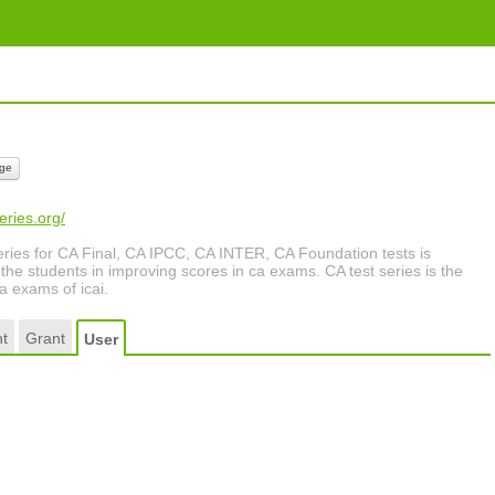
ge
eries.org/
Series for CA Final, CA IPCC, CA INTER, CA Foundation tests is
the students in improving scores in ca exams. CA test series is the
ca exams of icai.
t
Grant
User