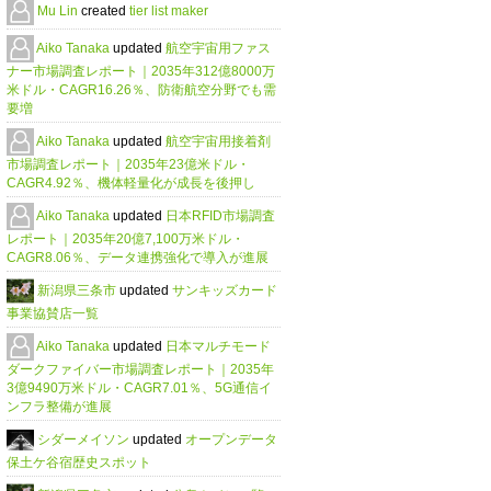
Mu Lin
created
tier list maker
Aiko Tanaka
updated
航空宇宙用ファス
ナー市場調査レポート｜2035年312億8000万
米ドル・CAGR16.26％、防衛航空分野でも需
要増
Aiko Tanaka
updated
航空宇宙用接着剤
市場調査レポート｜2035年23億米ドル・
CAGR4.92％、機体軽量化が成長を後押し
Aiko Tanaka
updated
日本RFID市場調査
レポート｜2035年20億7,100万米ドル・
CAGR8.06％、データ連携強化で導入が進展
新潟県三条市
updated
サンキッズカード
事業協賛店一覧
Aiko Tanaka
updated
日本マルチモード
ダークファイバー市場調査レポート｜2035年
3億9490万米ドル・CAGR7.01％、5G通信イ
ンフラ整備が進展
シダーメイソン
updated
オープンデータ
保土ケ谷宿歴史スポット