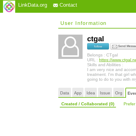
LinkData.org
Contact
User Information
ctgal
Send Messa
follow
Belongs : CTgal
URL :
https://www.ctgal.ne
Skills and Abilities :
I am very nice and accomm
treatment. I'm that girl 
going to do to you with m
Data
App
Idea
Issue
Org
Eve
Created / Collaborated
(0)
Prefe