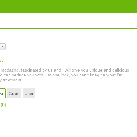
ge
t/
odating, fascinated by us and I will give you unique and delicious
who can seduce you with just one look, you can't imagine what I'm
y treatment.
Grant
User
nt
r
(0)