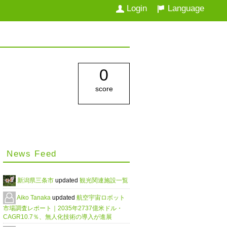
Login
Language
0
score
News Feed
新潟県三条市
updated
観光関連施設一覧
Aiko Tanaka
updated
航空宇宙ロボット
市場調査レポート｜2035年2737億米ドル・
CAGR10.7％、無人化技術の導入が進展