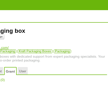
aging box
ge
g.com/
 Packaging
Kraft Packaging Boxes
Packaging
oxes with dedicated support from expert packaging specialists. Your
o-order printed packaging.
t
User
Grant
r
(0)