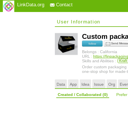
LinkData.org
Contact
User Information
Custom pack
Send Messa
follow
Belongs : California
URL :
https://finpackagin
Skills and Abilities :
Kraft
Order custom packaging b
one-stop shop for made-t
Data
App
Idea
Issue
Org
Even
Created / Collaborated
(0)
Prefe