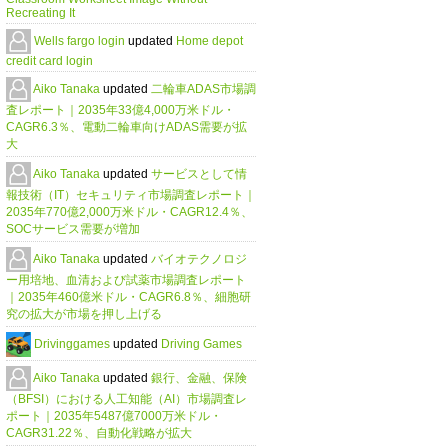
Recreating It
Wells fargo login
updated
Home depot
credit card login
Aiko Tanaka
updated
二輪車ADAS市場調
査レポート｜2035年33億4,000万米ドル・
CAGR6.3％、電動二輪車向けADAS需要が拡
大
Aiko Tanaka
updated
サービスとして情
報技術（IT）セキュリティ市場調査レポート｜
2035年770億2,000万米ドル・CAGR12.4％、
SOCサービス需要が増加
Aiko Tanaka
updated
バイオテクノロジ
ー用培地、血清および試薬市場調査レポート
｜2035年460億米ドル・CAGR6.8％、細胞研
究の拡大が市場を押し上げる
Drivinggames
updated
Driving Games
Aiko Tanaka
updated
銀行、金融、保険
（BFSI）における人工知能（AI）市場調査レ
ポート｜2035年5487億7000万米ドル・
CAGR31.22％、自動化戦略が拡大