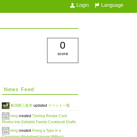
Login
Language
0
score
News Feed
新潟県三条市
updated
イベント一覧
bing
created
Turning Recipe Card
Photos Into Editable Family Cookbook Drafts
bing
created
Fixing a Typo in a
Classroom Worksheet Image Without