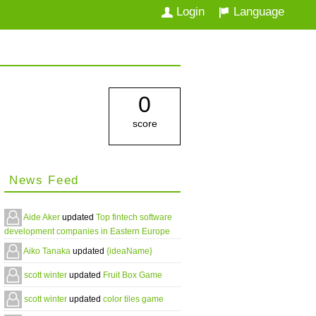
Login
Language
0
score
News Feed
Aide Aker
updated
Top fintech software
development companies in Eastern Europe
Aiko Tanaka
updated
{ideaName}
scott winter
updated
Fruit Box Game
scott winter
updated
color tiles game