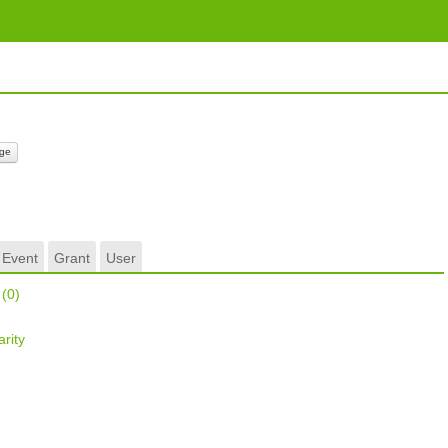
ge
Event
Grant
User
r
(0)
rity