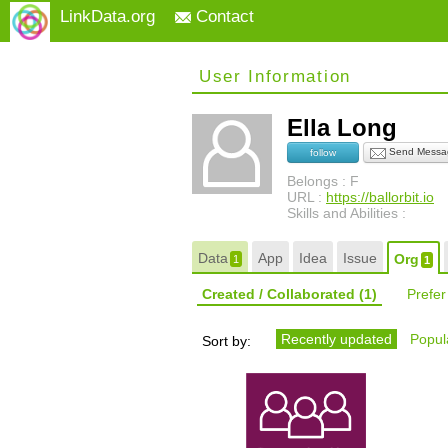
LinkData.org
Contact
User Information
Ella Long
Send Messa
follow
Belongs : F
URL :
https://ballorbit.io
Skills and Abilities :
Data
App
Idea
Issue
Org
1
1
Created / Collaborated
(1)
Prefe
Recently updated
Popula
Sort by: