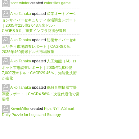
scott winter
created
color tiles game
Aiko Tanaka
updated
産業オートメーシ
ョンサイバーセキュリティ市場調査レポート
｜2035年225億2,043万米ドル・
CAGR8.5％、重要インフラ防御が進展
Aiko Tanaka
updated
防衛サイバーセキ
ュリティ市場調査レポート｜CAGR8.0％、
2035年460億米ドルの市場展望
Aiko Tanaka
updated
人工知能（AI）ロ
ボット市場調査レポート｜2035年1,939億
7,000万米ドル・CAGR29.45％、知能化技術
が進化
Aiko Tanaka
updated
低雑音増幅器市場
調査レポート｜CAGR4.56%・次世代通信で需
要増
KevinMiller
created
Pips NYT: A Smart
Daily Puzzle for Logic and Strategy