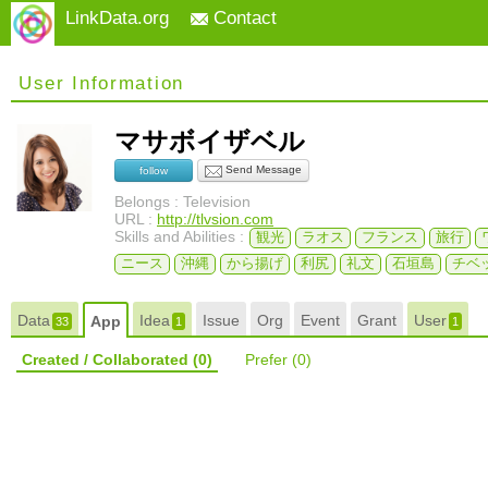
LinkData.org
Contact
User Information
マサボイザベル
Send Message
follow
Belongs : Television
URL :
http://tlvsion.com
Skills and Abilities :
観光
ラオス
フランス
旅行
ニース
沖縄
から揚げ
利尻
礼文
石垣島
チベ
Data
Idea
Issue
Org
Event
Grant
User
App
33
1
1
Created / Collaborated
(0)
Prefer
(0)