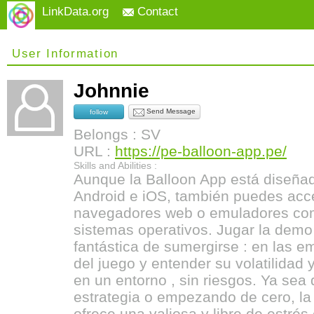
LinkData.org
Contact
User Information
Johnnie
Send Message
follow
Belongs : SV
URL :
https://pe-balloon-app.pe/
Skills and Abilities :
Aunque la Balloon App está diseña
Android e iOS, también puedes acc
navegadores web o emuladores com
sistemas operativos. Jugar la dem
fantástica de sumergirse : en las e
del juego y entender su volatilidad
en un entorno , sin riesgos. Ya sea
estrategia o empezando de cero, la
ofrece una valiosa y libre de estrés