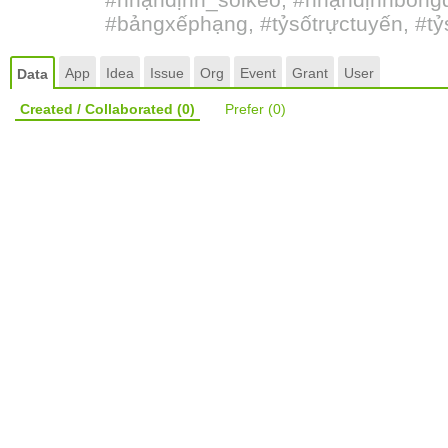
#bảngxếphạng, #tỷsốtrựctuyến, #t
App
Idea
Issue
Org
Event
Grant
User
Data
Created / Collaborated
(0)
Prefer
(0)