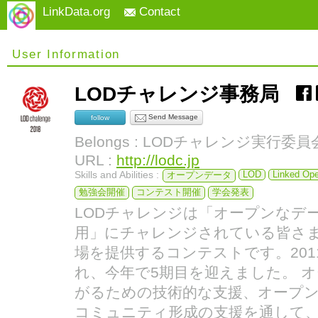
LinkData.org
Contact
User Information
LODチャレンジ事務局
Send Message
follow
Belongs : LODチャレンジ実行委員
URL :
http://lodc.jp
Skills and Abilities :
LOD
Linked Op
オープンデータ
勉強会開催
コンテスト開催
学会発表
LODチャレンジは「オープンなデ
用」にチャレンジされている皆さ
場を提供するコンテストです。20
れ、今年で5期目を迎えました。 
がるための技術的な支援、オープ
コミュニティ形成の支援を通して