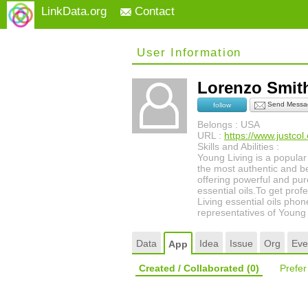
LinkData.org
Contact
User Information
Lorenzo Smi
Send Messa
follow
Belongs : USA
URL :
https://www.justcol
Skills and Abilities :
Young Living is a popular
the most authentic and bes
offering powerful and pure
essential oils.To get pro
Living essential oils ph
representatives of Young 
Data
Idea
Issue
Org
Eve
App
Created / Collaborated
(0)
Prefe