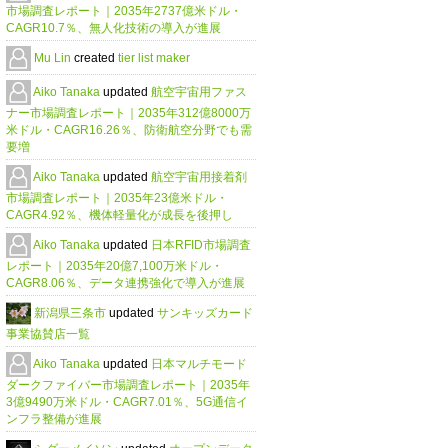
市場調査レポート｜2035年2737億米ドル・
CAGR10.7％、無人化技術の導入が進展
Mu Lin
created
tier list maker
Aiko Tanaka
updated
航空宇宙用ファス
ナー市場調査レポート｜2035年312億8000万
米ドル・CAGR16.26％、防衛航空分野でも需
要増
Aiko Tanaka
updated
航空宇宙用接着剤
市場調査レポート｜2035年23億米ドル・
CAGR4.92％、機体軽量化が成長を後押し
Aiko Tanaka
updated
日本RFID市場調査
レポート｜2035年20億7,100万米ドル・
CAGR8.06％、データ連携強化で導入が進展
新潟県三条市
updated
サンキッズカード
事業協賛店一覧
Aiko Tanaka
updated
日本マルチモード
ダークファイバー市場調査レポート｜2035年
3億9490万米ドル・CAGR7.01％、5G通信イ
ンフラ整備が進展