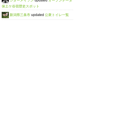
シダーメイソン
updated
オープンデータ
保土ケ谷宿歴史スポット
新潟県三条市
updated
公衆トイレ一覧