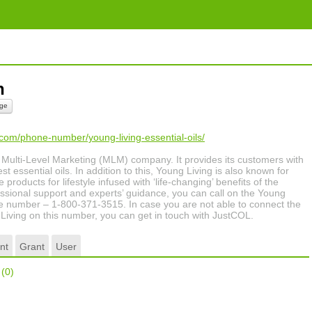
th
ge
.com/phone-number/young-living-essential-oils/
 Multi-Level Marketing (MLM) company. It provides its customers with
t essential oils. In addition to this, Young Living is also known for
 products for lifestyle infused with ‘life-changing’ benefits of the
fessional support and experts’ guidance, you can call on the Young
one number – 1-800-371-3515. In case you are not able to connect the
Living on this number, you can get in touch with JustCOL.
nt
Grant
User
r
(0)