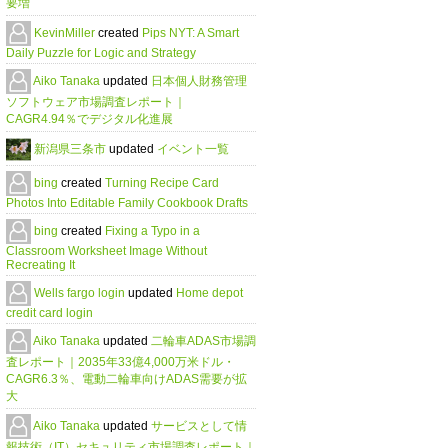
要増
KevinMiller
created
Pips NYT: A Smart
Daily Puzzle for Logic and Strategy
Aiko Tanaka
updated
日本個人財務管理
ソフトウェア市場調査レポート｜
CAGR4.94％でデジタル化進展
新潟県三条市
updated
イベント一覧
bing
created
Turning Recipe Card
Photos Into Editable Family Cookbook Drafts
bing
created
Fixing a Typo in a
Classroom Worksheet Image Without
Recreating It
Wells fargo login
updated
Home depot
credit card login
Aiko Tanaka
updated
二輪車ADAS市場調
査レポート｜2035年33億4,000万米ドル・
CAGR6.3％、電動二輪車向けADAS需要が拡
大
Aiko Tanaka
updated
サービスとして情
報技術（IT）セキュリティ市場調査レポート｜