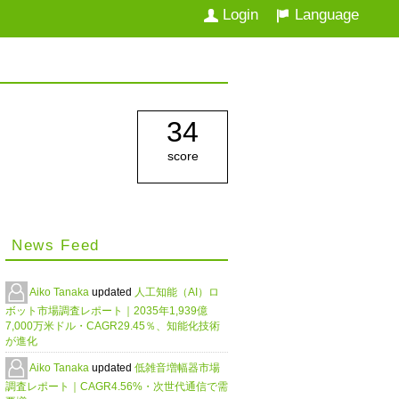
Login
Language
34
score
News Feed
Aiko Tanaka
updated
人工知能（AI）ロ
ボット市場調査レポート｜2035年1,939億
7,000万米ドル・CAGR29.45％、知能化技術
が進化
Aiko Tanaka
updated
低雑音増幅器市場
調査レポート｜CAGR4.56%・次世代通信で需