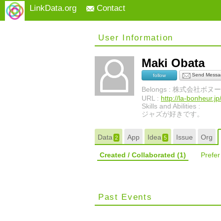
LinkData.org
Contact
User Information
Maki Obata
Send Messa
follow
Belongs : 株式会社ボ
URL :
http://la-bonheur.jp
Skills and Abilities :
ジャズが好きです。
Data
App
Idea
Issue
Org
2
5
Created / Collaborated
(1)
Prefe
Past Events