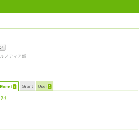
ge
ヌールメディア部
/
Grant
User
Event
2
1
r
(0)