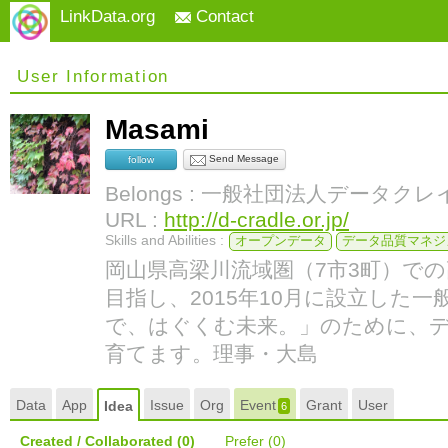
LinkData.org
Contact
User Information
Masami
Send Message
follow
Belongs : 一般社団法人データク
URL :
http://d-cradle.or.jp/
Skills and Abilities :
オープンデータ
データ品質マネジ
岡山県高梁川流域圏（7市3町）で
目指し、2015年10月に設立した
で、はぐくむ未来。」のために、
育てます。理事・大島
Data
App
Issue
Org
Event
Grant
User
Idea
6
Created / Collaborated
(0)
Prefer
(0)