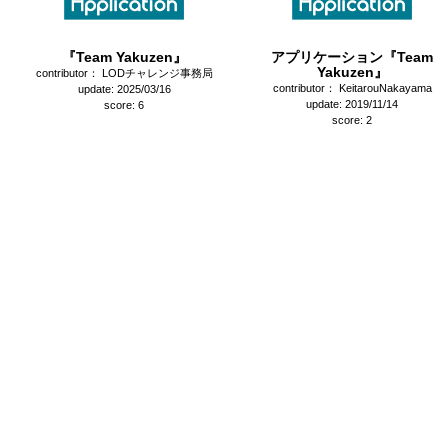
『Team Yakuzen』
アプリケーション『Team
Yakuzen』
contributor： LODチャレンジ事務局
contributor： KeitarouNakayama
update: 2025/03/16
update: 2019/11/14
score: 6
score: 2