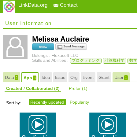
LinkData.org
Contact
User Information
Melissa Auclaire
Send Message
follow
Belongs : Flexasoft LLC
Skills and Abilities :
プログラミング
計算機科学
数
Data
Idea
Issue
Org
Event
Grant
User
App
2
1
3
Created / Collaborated
(2)
Prefer
(1)
Recently updated
Popularity
Sort by: