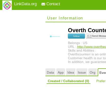
LinkData.org
Contact
User Information
Overth Count
Send Messa
follow
Belongs : US
URL :
http://www.overthe
Skills and Abilities :
Overthcounterr is an onli
Customer health is our to
In addition, we guarantee
Data
App
Idea
Issue
Org
Eve
Created / Collaborated
(0)
Prefe