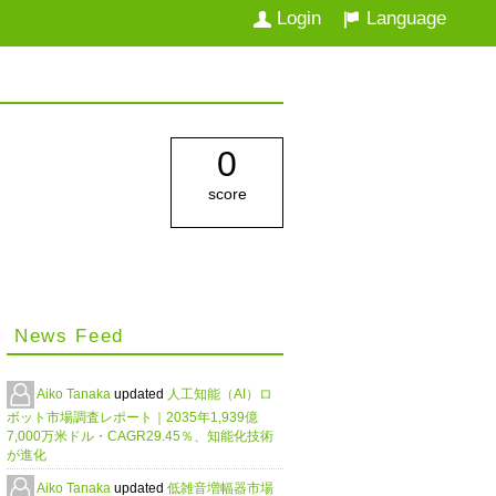
Login
Language
0
score
News Feed
Aiko Tanaka
updated
人工知能（AI）ロ
ボット市場調査レポート｜2035年1,939億
7,000万米ドル・CAGR29.45％、知能化技術
が進化
Aiko Tanaka
updated
低雑音増幅器市場