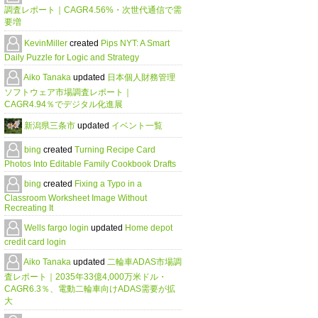
調査レポート｜CAGR4.56%・次世代通信で需
要増
KevinMiller
created
Pips NYT: A Smart
Daily Puzzle for Logic and Strategy
Aiko Tanaka
updated
日本個人財務管理
ソフトウェア市場調査レポート｜
CAGR4.94％でデジタル化進展
新潟県三条市
updated
イベント一覧
bing
created
Turning Recipe Card
Photos Into Editable Family Cookbook Drafts
bing
created
Fixing a Typo in a
Classroom Worksheet Image Without
Recreating It
Wells fargo login
updated
Home depot
credit card login
Aiko Tanaka
updated
二輪車ADAS市場調
査レポート｜2035年33億4,000万米ドル・
CAGR6.3％、電動二輪車向けADAS需要が拡
大