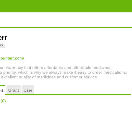
err
ge
counterr.com/
ne pharmacy that offers affordable and affordable medicines.
p priority, which is why we always make it easy to order medications.
 excellent quality of medicines and customer service.
Grant
User
nt
r
(0)