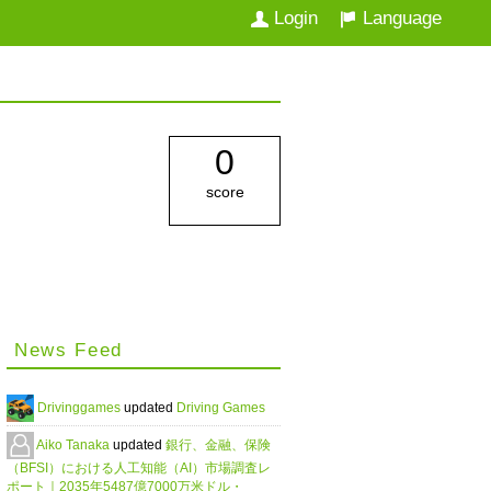
Login
Language
0
score
News Feed
Drivinggames
updated
Driving Games
Aiko Tanaka
updated
銀行、金融、保険
（BFSI）における人工知能（AI）市場調査レ
ポート｜2035年5487億7000万米ドル・