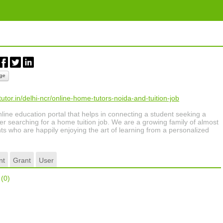
ge
tutor.in/delhi-ncr/online-home-tutors-noida-and-tuition-job
nline education portal that helps in connecting a student seeking a
r searching for a home tuition job. We are a growing family of almost
s who are happily enjoying the art of learning from a personalized
nt
Grant
User
r
(0)