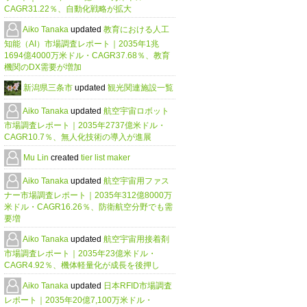
CAGR31.22％、自動化戦略が拡大
Aiko Tanaka
updated
教育における人工
知能（AI）市場調査レポート｜2035年1兆
1694億4000万米ドル・CAGR37.68％、教育
機関のDX需要が増加
新潟県三条市
updated
観光関連施設一覧
Aiko Tanaka
updated
航空宇宙ロボット
市場調査レポート｜2035年2737億米ドル・
CAGR10.7％、無人化技術の導入が進展
Mu Lin
created
tier list maker
Aiko Tanaka
updated
航空宇宙用ファス
ナー市場調査レポート｜2035年312億8000万
米ドル・CAGR16.26％、防衛航空分野でも需
要増
Aiko Tanaka
updated
航空宇宙用接着剤
市場調査レポート｜2035年23億米ドル・
CAGR4.92％、機体軽量化が成長を後押し
Aiko Tanaka
updated
日本RFID市場調査
レポート｜2035年20億7,100万米ドル・