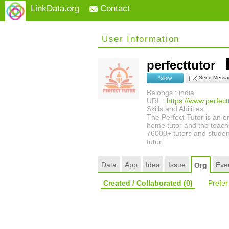
LinkData.org
Contact
User Information
perfecttutor
Send Messa
follow
Belongs : india
URL :
https://www.perfect
Skills and Abilities :
The Perfect Tutor is an o
home tutor and the teache
76000+ tutors and student
tutor.
Data
App
Idea
Issue
Eve
Org
Created / Collaborated
(0)
Prefe