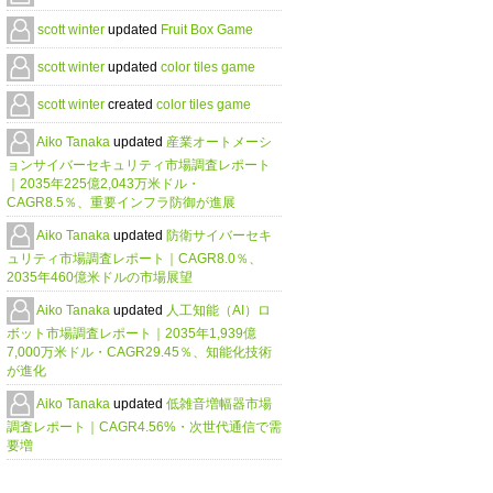
scott winter
updated
Fruit Box Game
scott winter
updated
color tiles game
scott winter
created
color tiles game
Aiko Tanaka
updated
産業オートメーシ
ョンサイバーセキュリティ市場調査レポート
｜2035年225億2,043万米ドル・
CAGR8.5％、重要インフラ防御が進展
Aiko Tanaka
updated
防衛サイバーセキ
ュリティ市場調査レポート｜CAGR8.0％、
2035年460億米ドルの市場展望
Aiko Tanaka
updated
人工知能（AI）ロ
ボット市場調査レポート｜2035年1,939億
7,000万米ドル・CAGR29.45％、知能化技術
が進化
Aiko Tanaka
updated
低雑音増幅器市場
調査レポート｜CAGR4.56%・次世代通信で需
要増