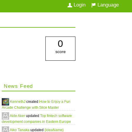
Login
Language
0
score
News Feed
KennethJ
created
How to Enjoy a Fun
Arcade Challenge with Slice Master
Aide Aker
updated
Top fintech software
development companies in Eastern Europe
Aiko Tanaka
updated
{ideaName}