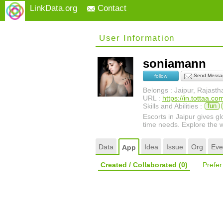
LinkData.org
Contact
User Information
soniamann
Send Messa
follow
Belongs : Jaipur, Rajasth
URL :
https://in.tottaa.com
Skills and Abilities :
fun
Escorts in Jaipur gives gl
time needs. Explore the wo
Data
Idea
Issue
Org
Eve
App
Created / Collaborated
(0)
Prefe