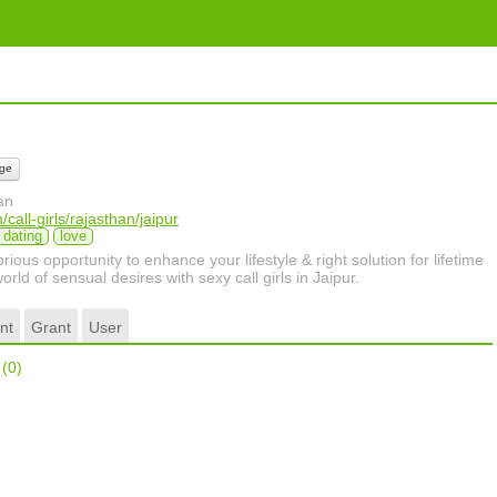
ge
an
/call-girls/rajasthan/jaipur
dating
love
orious opportunity to enhance your lifestyle & right solution for lifetime
rld of sensual desires with sexy call girls in Jaipur.
nt
Grant
User
r
(0)