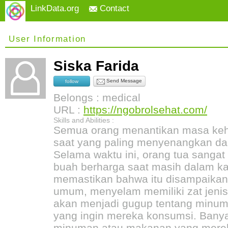
LinkData.org
Contact
User Information
Siska Farida
Send Message
follow
Belongs : medical
URL :
https://ngobrolsehat.com/
Skills and Abilities :
Semua orang menantikan masa keha
saat yang paling menyenangkan da
Selama waktu ini, orang tua sanga
buah berharga saat masih dalam k
memastikan bahwa itu disampaika
umum, menyelam memiliki zat jenis 
akan menjadi gugup tentang minum
yang ingin mereka konsumsi. Banya
minuman atau makanan yang mere