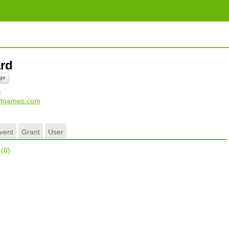
ard
ge
t
leftgames.com
vent
Grant
User
r
(0)