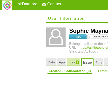
LinkData.org
Contact
User Information
Sophie Mayn
Send Messa
follow
Belongs : a little to the lef
URL :
https://alittletothe
Skills and Abilities :
Data
App
Idea
Org
E
Issue
1
Created / Collaborated
(0)
Prefe