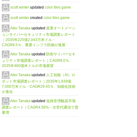
scott winter
updated
color tiles game
scott winter
created
color tiles game
Aiko Tanaka
updated
産業オートメーシ
ョンサイバーセキュリティ市場調査レポート
｜2035年225億2,043万米ドル・
CAGR8.5％、重要インフラ防御が進展
Aiko Tanaka
updated
防衛サイバーセキ
ュリティ市場調査レポート｜CAGR8.0％、
2035年460億米ドルの市場展望
Aiko Tanaka
updated
人工知能（AI）ロ
ボット市場調査レポート｜2035年1,939億
7,000万米ドル・CAGR29.45％、知能化技術
が進化
Aiko Tanaka
updated
低雑音増幅器市場
調査レポート｜CAGR4.56%・次世代通信で需
要増