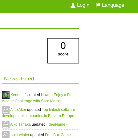
Login
Language
0
score
News Feed
KennethJ
created
How to Enjoy a Fun
Arcade Challenge with Slice Master
Aide Aker
updated
Top fintech software
development companies in Eastern Europe
Aiko Tanaka
updated
{ideaName}
scott winter
updated
Fruit Box Game