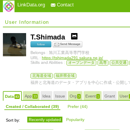
LinkData.org
Contact
User Information
T.Shimada
Send Message
follow
Belongs : 旭川工業高等専門学校
URL :
https://tshimada291.sakura.ne.jp/
Skills and Abilities :
オープンデータ
高専
公共交通
北海道全域
福井県全域
福井と北海道のデータ・アプリを中心に作成・公開し
App
Idea
Issue
Org
Event
Grant
User
Data
33
3
1
83
Created / Collaborated
(39)
Prefer
(44)
Recently updated
Popularity
Sort by: