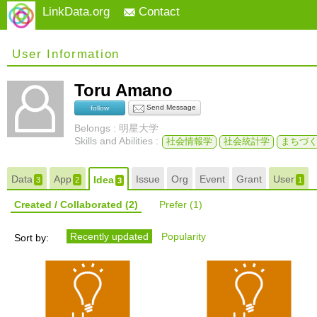
LinkData.org
Contact
User Information
Toru Amano
Send Message
follow
Belongs : 明星大学
Skills and Abilities :
社会情報学
社会統計学
まちづ
Data
App
Issue
Org
Event
Grant
User
Idea
3
2
1
3
Created / Collaborated
(2)
Prefer
(1)
Recently updated
Popularity
Sort by: