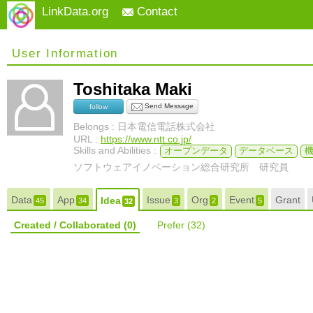
LinkData.org
Contact
User Information
Toshitaka Maki
Send Message
follow
Belongs : 日本電信電話株式会社
URL :
https://www.ntt.co.jp/
Skills and Abilities :
オープンデータ
データベース
ソフトウェアイノベーション総合研究所 研究員
Data
App
Issue
Org
Event
Grant
Idea
45
34
3
2
5
32
Created / Collaborated
(0)
Prefer
(32)