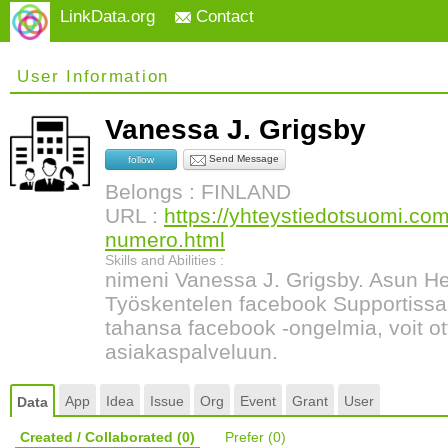
LinkData.org
Contact
User Information
Vanessa J. Grigsby
Send Message
follow
Belongs : FINLAND
URL :
https://yhteystiedotsuomi.co
numero.html
Skills and Abilities :
nimeni Vanessa J. Grigsby. Asun H
Työskentelen facebook Supportissa.
tahansa facebook -ongelmia, voit ot
asiakaspalveluun.
App
Idea
Issue
Org
Event
Grant
User
Data
Created / Collaborated
(0)
Prefer
(0)