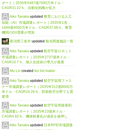
ポート｜2035年5487億7000万米ドル・
CAGR31.22％、自動化戦略が拡大
Aiko Tanaka
updated
教育における人工
知能（AI）市場調査レポート｜2035年1兆
1694億4000万米ドル・CAGR37.68％、教育
機関のDX需要が増加
新潟県三条市
updated
観光関連施設一覧
Aiko Tanaka
updated
航空宇宙ロボット
市場調査レポート｜2035年2737億米ドル・
CAGR10.7％、無人化技術の導入が進展
Mu Lin
created
tier list maker
Aiko Tanaka
updated
航空宇宙用ファス
ナー市場調査レポート｜2035年312億8000万
米ドル・CAGR16.26％、防衛航空分野でも需
要増
Aiko Tanaka
updated
航空宇宙用接着剤
市場調査レポート｜2035年23億米ドル・
CAGR4.92％、機体軽量化が成長を後押し
Aiko Tanaka
updated
日本RFID市場調査