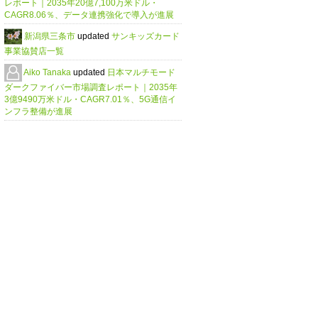
レポート｜2035年20億7,100万米ドル・
CAGR8.06％、データ連携強化で導入が進展
新潟県三条市
updated
サンキッズカード
事業協賛店一覧
Aiko Tanaka
updated
日本マルチモード
ダークファイバー市場調査レポート｜2035年
3億9490万米ドル・CAGR7.01％、5G通信イ
ンフラ整備が進展