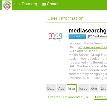
LinkData.org
Contact
User Information
mediasearch
Send Messa
follow
Belongs : Media Search 
URL :
https://www.media
Skills and Abilities :
Media Search Group is a 
design, web development,
has worked in different ve
UAE. We have affordable 
businesses generate and i
customers by designing in
awareness, connecting an
Data
App
Issue
Org
Eve
Idea
Created / Collaborated
(0)
Prefer
(