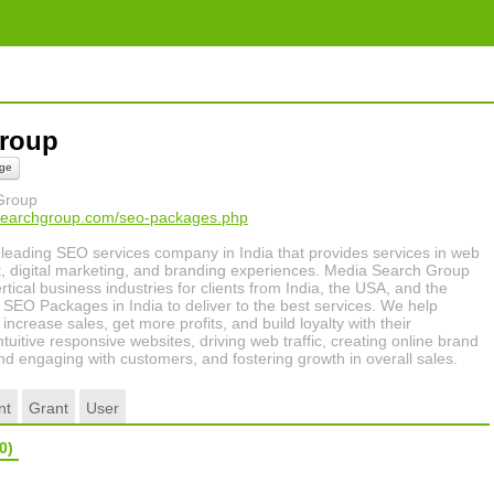
group
ge
Group
searchgroup.com/seo-packages.php
leading SEO services company in India that provides services in web
 digital marketing, and branding experiences. Media Search Group
rtical business industries for clients from India, the USA, and the
SEO Packages in India to deliver to the best services. We help
ncrease sales, get more profits, and build loyalty with their
tuitive responsive websites, driving web traffic, creating online brand
d engaging with customers, and fostering growth in overall sales.
nt
Grant
User
0)