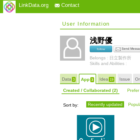
LinkData.org
Contact
User Information
浅野優
Send Messa
follow
Belongs : 日立製作所
Skills and Abilities :
Data
Idea
Issue
Or
App
3
19
3
Created / Collaborated
(2)
Prefe
Recently updated
Popula
Sort by: