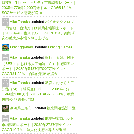
報技術（IT）セキュリティ市場調査レポート｜
2035年770億2,000万米ドル・CAGR12.4％、
SOCサービス需要が増加
Aiko Tanaka
updated
バイオテクノロジ
ー用培地、血清および試薬市場調査レポート
｜2035年460億米ドル・CAGR6.8％、細胞研
究の拡大が市場を押し上げる
Drivinggames
updated
Driving Games
Aiko Tanaka
updated
銀行、金融、保険
（BFSI）における人工知能（AI）市場調査レ
ポート｜2035年5487億7000万米ドル・
CAGR31.22％、自動化戦略が拡大
Aiko Tanaka
updated
教育における人工
知能（AI）市場調査レポート｜2035年1兆
1694億4000万米ドル・CAGR37.68％、教育
機関のDX需要が増加
新潟県三条市
updated
観光関連施設一覧
Aiko Tanaka
updated
航空宇宙ロボット
市場調査レポート｜2035年2737億米ドル・
CAGR10.7％、無人化技術の導入が進展