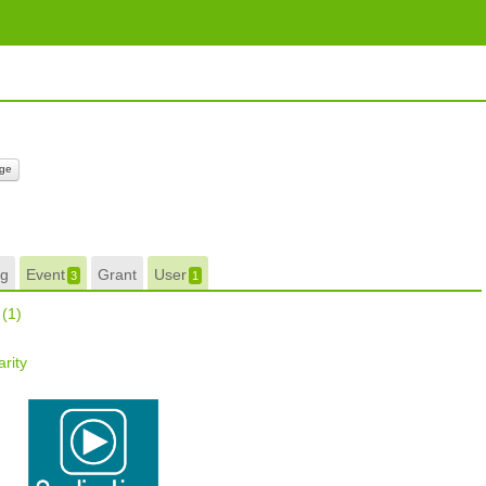
ge
g
Event
Grant
User
3
1
r
(1)
rity