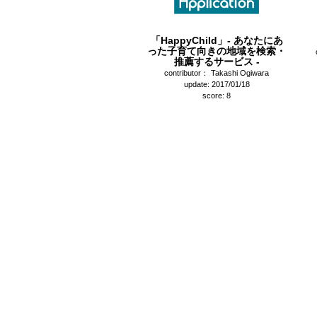
「HappyChild」- あなたにあ
った子育て向きの地域を検索・
推薦するサービス -
contributor： Takashi Ogiwara
update: 2017/01/18
score: 8