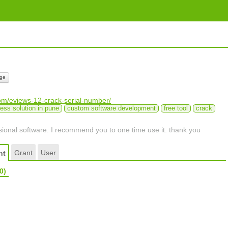
ge
com/eviews-12-crack-serial-number/
ess solution in pune
custom software development
free tool
crack
ssional software. I recommend you to one time use it. thank you
Grant
User
nt
0)