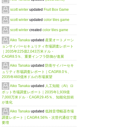
scott winter
updated
Fruit Box Game
scott winter
updated
color tiles game
scott winter
created
color tiles game
Aiko Tanaka
updated
産業オートメーシ
ョンサイバーセキュリティ市場調査レポート
｜2035年225億2,043万米ドル・
CAGR8.5％、重要インフラ防御が進展
Aiko Tanaka
updated
防衛サイバーセキ
ュリティ市場調査レポート｜CAGR8.0％、
2035年460億米ドルの市場展望
Aiko Tanaka
updated
人工知能（AI）ロ
ボット市場調査レポート｜2035年1,939億
7,000万米ドル・CAGR29.45％、知能化技術
が進化
Aiko Tanaka
updated
低雑音増幅器市場
調査レポート｜CAGR4.56%・次世代通信で需
要増