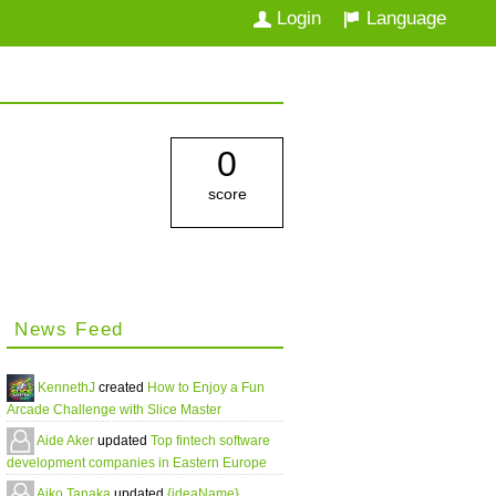
Login
Language
0
score
News Feed
KennethJ
created
How to Enjoy a Fun
Arcade Challenge with Slice Master
Aide Aker
updated
Top fintech software
development companies in Eastern Europe
Aiko Tanaka
updated
{ideaName}