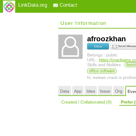
LinkData.org
Contact
User Information
afroozkhan
Send Messa
follow
Belongs : public
URL :
https://crackwinx.
Skills and Abilities :
busin
office software
hi, eviews crack is profe
Data
App
Idea
Issue
Org
Eve
Created / Collaborated
(0)
Prefer
(