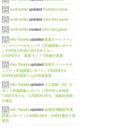
scott winter
updated
Fruit Box Game
scott winter
updated
color tiles game
scott winter
created
color tiles game
Aiko Tanaka
updated
産業オートメーシ
ョンサイバーセキュリティ市場調査レポート
｜2035年225億2,043万米ドル・
CAGR8.5％、重要インフラ防御が進展
Aiko Tanaka
updated
防衛サイバーセキ
ュリティ市場調査レポート｜CAGR8.0％、
2035年460億米ドルの市場展望
Aiko Tanaka
updated
人工知能（AI）ロ
ボット市場調査レポート｜2035年1,939億
7,000万米ドル・CAGR29.45％、知能化技術
が進化
Aiko Tanaka
updated
低雑音増幅器市場
調査レポート｜CAGR4.56%・次世代通信で需
要増