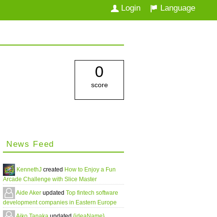
Login
Language
0
score
News Feed
KennethJ
created
How to Enjoy a Fun
Arcade Challenge with Slice Master
Aide Aker
updated
Top fintech software
development companies in Eastern Europe
Aiko Tanaka
updated
{ideaName}