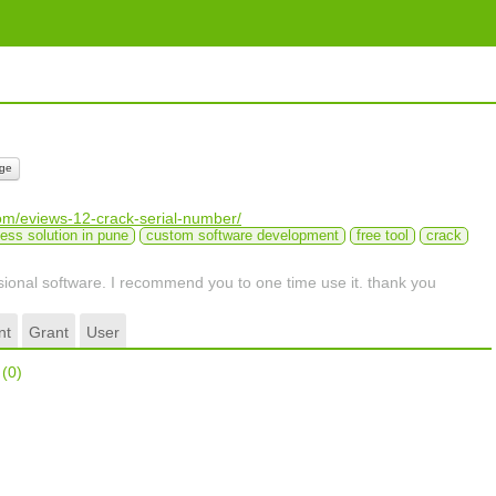
ge
com/eviews-12-crack-serial-number/
ess solution in pune
custom software development
free tool
crack
ssional software. I recommend you to one time use it. thank you
nt
Grant
User
r
(0)