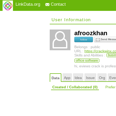
LinkData.org
Contact
User Information
afroozkhan
Send Messa
follow
Belongs : public
URL :
https://crackwinx.
Skills and Abilities :
busin
office software
hi, eviews crack is profe
App
Idea
Issue
Org
Eve
Data
Created / Collaborated
(0)
Prefe