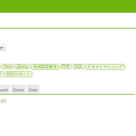
ge
Java
jQuery
PHP
SQL
地域課題解決
テキストマイニング
グ
対話ロボット
vent
Grant
User
r
(0)