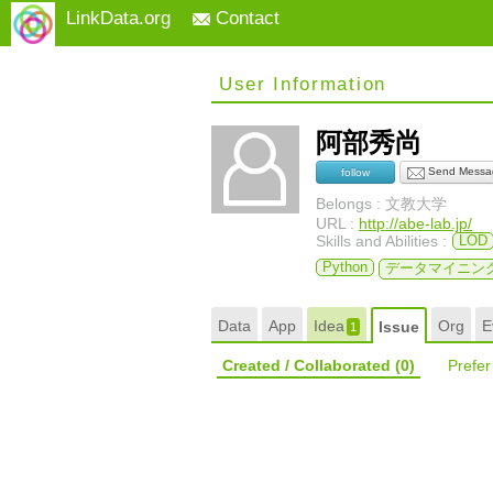
LinkData.org
Contact
User Information
阿部秀尚
Send Messa
follow
Belongs : 文教大学
URL :
http://abe-lab.jp/
Skills and Abilities :
LOD
Python
データマイニン
Data
App
Idea
Org
E
Issue
1
Created / Collaborated
(0)
Prefe