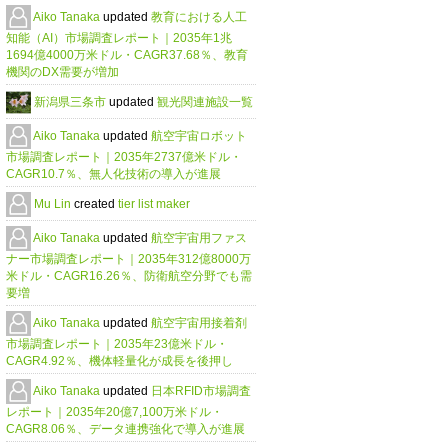
Aiko Tanaka
updated
教育における人工
知能（AI）市場調査レポート｜2035年1兆
1694億4000万米ドル・CAGR37.68％、教育
機関のDX需要が増加
新潟県三条市
updated
観光関連施設一覧
Aiko Tanaka
updated
航空宇宙ロボット
市場調査レポート｜2035年2737億米ドル・
CAGR10.7％、無人化技術の導入が進展
Mu Lin
created
tier list maker
Aiko Tanaka
updated
航空宇宙用ファス
ナー市場調査レポート｜2035年312億8000万
米ドル・CAGR16.26％、防衛航空分野でも需
要増
Aiko Tanaka
updated
航空宇宙用接着剤
市場調査レポート｜2035年23億米ドル・
CAGR4.92％、機体軽量化が成長を後押し
Aiko Tanaka
updated
日本RFID市場調査
レポート｜2035年20億7,100万米ドル・
CAGR8.06％、データ連携強化で導入が進展