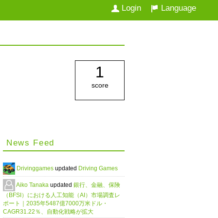
Login
Language
1
score
News Feed
Drivinggames
updated
Driving Games
Aiko Tanaka
updated
銀行、金融、保険
（BFSI）における人工知能（AI）市場調査レ
ポート｜2035年5487億7000万米ドル・
CAGR31.22％、自動化戦略が拡大