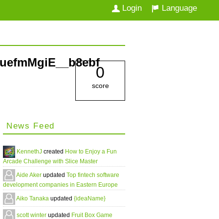
Login
Language
uefmMgiE__b8ebf
0
score
News Feed
KennethJ
created
How to Enjoy a Fun
Arcade Challenge with Slice Master
Aide Aker
updated
Top fintech software
development companies in Eastern Europe
Aiko Tanaka
updated
{ideaName}
scott winter
updated
Fruit Box Game