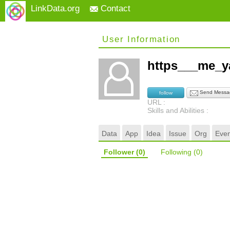
LinkData.org
Contact
User Information
https___me_
Send Messa
follow
URL :
Skills and Abilities :
Data
App
Idea
Issue
Org
Even
Follower
(0)
Following
(0)