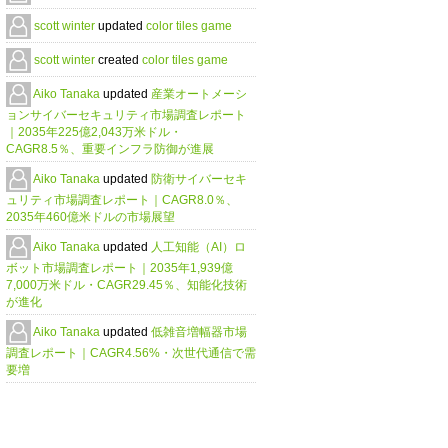
scott winter
updated
color tiles game
scott winter
created
color tiles game
Aiko Tanaka
updated
産業オートメーシ
ョンサイバーセキュリティ市場調査レポート
｜2035年225億2,043万米ドル・
CAGR8.5％、重要インフラ防御が進展
Aiko Tanaka
updated
防衛サイバーセキ
ュリティ市場調査レポート｜CAGR8.0％、
2035年460億米ドルの市場展望
Aiko Tanaka
updated
人工知能（AI）ロ
ボット市場調査レポート｜2035年1,939億
7,000万米ドル・CAGR29.45％、知能化技術
が進化
Aiko Tanaka
updated
低雑音増幅器市場
調査レポート｜CAGR4.56%・次世代通信で需
要増