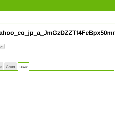
yahoo_co_jp_a_JmGzDZZTf4FeBpx50mr
ge
t
Grant
User