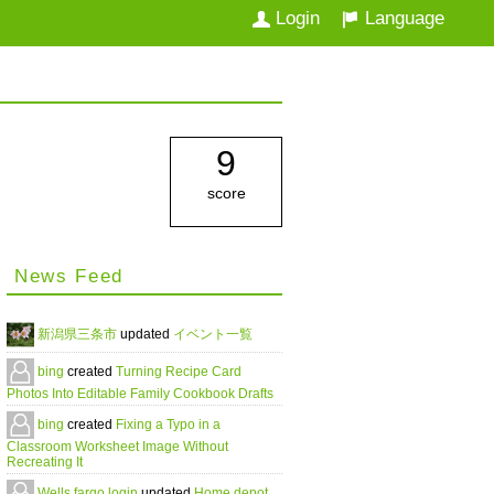
Login
Language
9
score
News Feed
新潟県三条市
updated
イベント一覧
bing
created
Turning Recipe Card
Photos Into Editable Family Cookbook Drafts
bing
created
Fixing a Typo in a
Classroom Worksheet Image Without
Recreating It
Wells fargo login
updated
Home depot