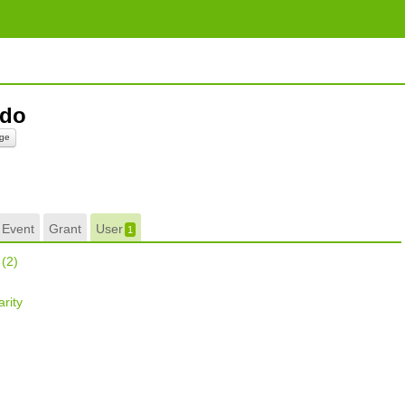
ido
ge
Event
Grant
User
1
r
(2)
rity