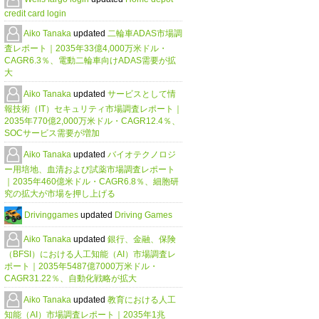
credit card login
Aiko Tanaka
updated
二輪車ADAS市場調
査レポート｜2035年33億4,000万米ドル・
CAGR6.3％、電動二輪車向けADAS需要が拡
大
Aiko Tanaka
updated
サービスとして情
報技術（IT）セキュリティ市場調査レポート｜
2035年770億2,000万米ドル・CAGR12.4％、
SOCサービス需要が増加
Aiko Tanaka
updated
バイオテクノロジ
ー用培地、血清および試薬市場調査レポート
｜2035年460億米ドル・CAGR6.8％、細胞研
究の拡大が市場を押し上げる
Drivinggames
updated
Driving Games
Aiko Tanaka
updated
銀行、金融、保険
（BFSI）における人工知能（AI）市場調査レ
ポート｜2035年5487億7000万米ドル・
CAGR31.22％、自動化戦略が拡大
Aiko Tanaka
updated
教育における人工
知能（AI）市場調査レポート｜2035年1兆