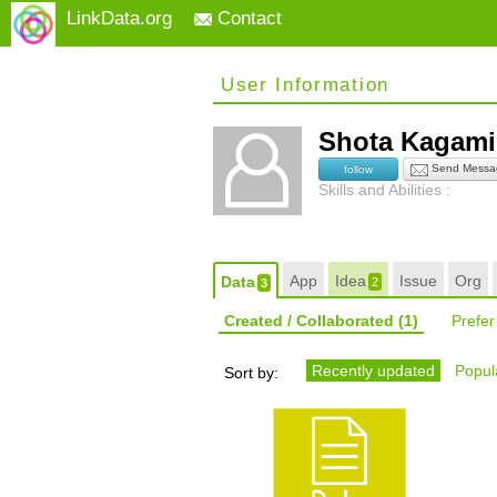
LinkData.org
Contact
User Information
Shota Kagam
Send Messa
follow
Skills and Abilities :
App
Idea
Issue
Org
Data
2
3
Created / Collaborated
(1)
Prefe
Recently updated
Popula
Sort by: