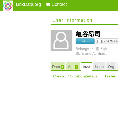
LinkData.org
Contact
User Information
亀谷昂司
Send Messa
follow
Belongs : 中部大学
Skills and Abilities :
Data
App
Issue
Org
Idea
3
1
Created / Collaborated
(0)
Prefer
(