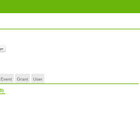
ge
Event
Grant
User
0)