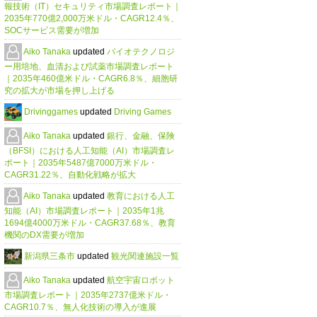
報技術（IT）セキュリティ市場調査レポート｜
2035年770億2,000万米ドル・CAGR12.4％、
SOCサービス需要が増加
Aiko Tanaka
updated
バイオテクノロジ
ー用培地、血清および試薬市場調査レポート
｜2035年460億米ドル・CAGR6.8％、細胞研
究の拡大が市場を押し上げる
Drivinggames
updated
Driving Games
Aiko Tanaka
updated
銀行、金融、保険
（BFSI）における人工知能（AI）市場調査レ
ポート｜2035年5487億7000万米ドル・
CAGR31.22％、自動化戦略が拡大
Aiko Tanaka
updated
教育における人工
知能（AI）市場調査レポート｜2035年1兆
1694億4000万米ドル・CAGR37.68％、教育
機関のDX需要が増加
新潟県三条市
updated
観光関連施設一覧
Aiko Tanaka
updated
航空宇宙ロボット
市場調査レポート｜2035年2737億米ドル・
CAGR10.7％、無人化技術の導入が進展