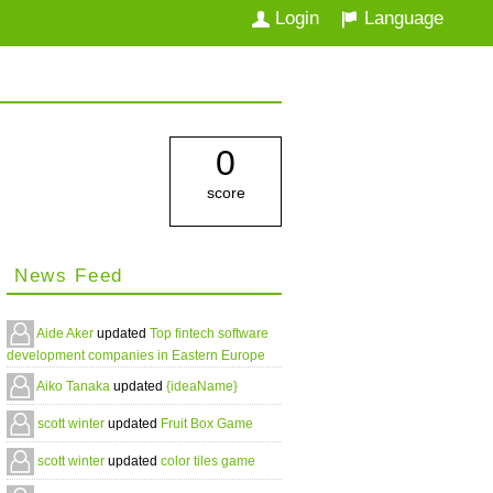
Login
Language
0
score
News Feed
Aide Aker
updated
Top fintech software
development companies in Eastern Europe
Aiko Tanaka
updated
{ideaName}
scott winter
updated
Fruit Box Game
scott winter
updated
color tiles game