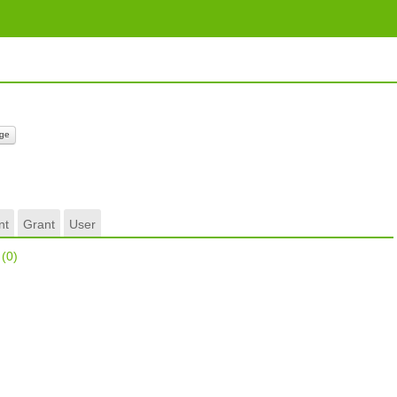
ge
nt
Grant
User
r
(0)