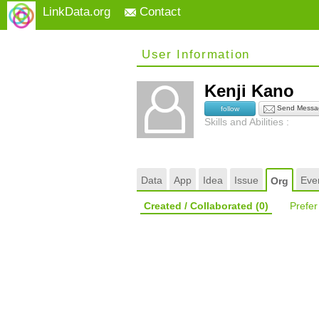
LinkData.org
Contact
User Information
Kenji Kano
Send Messa
follow
Skills and Abilities :
Data
App
Idea
Issue
Eve
Org
Created / Collaborated
(0)
Prefe