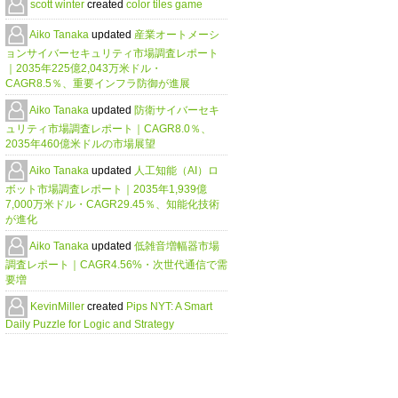
scott winter
created
color tiles game
Aiko Tanaka
updated
産業オートメーシ
ョンサイバーセキュリティ市場調査レポート
｜2035年225億2,043万米ドル・
CAGR8.5％、重要インフラ防御が進展
Aiko Tanaka
updated
防衛サイバーセキ
ュリティ市場調査レポート｜CAGR8.0％、
2035年460億米ドルの市場展望
Aiko Tanaka
updated
人工知能（AI）ロ
ボット市場調査レポート｜2035年1,939億
7,000万米ドル・CAGR29.45％、知能化技術
が進化
Aiko Tanaka
updated
低雑音増幅器市場
調査レポート｜CAGR4.56%・次世代通信で需
要増
KevinMiller
created
Pips NYT: A Smart
Daily Puzzle for Logic and Strategy