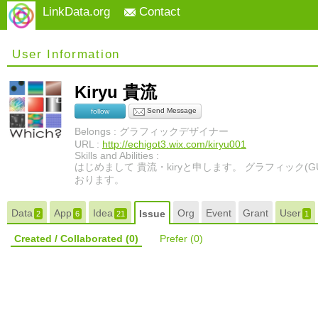
LinkData.org
Contact
User Information
Kiryu 貴流
Send Message
follow
Belongs : グラフィックデザイナー
URL :
http://echigot3.wix.com/kiryu001
Skills and Abilities :
はじめまして 貴流・kiryと申します。 グラフィック(GUI
おります。
Data
App
Idea
Org
Event
Grant
User
Issue
2
6
21
1
Created / Collaborated
(0)
Prefer
(0)