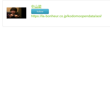
中山碧
follow
https://la-bonheur.co.jp/kodomoopendata/aoi/