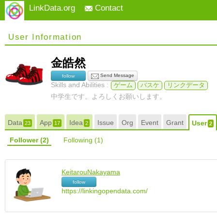
LinkData.org
Contact
User Information
金皓然
Send Message
follow
Skills and Abilities :
ゲーム
バスケ
リンクデータ
中学生です。よろしくお願いします。
Data
App
Idea
Issue
Org
Event
Grant
User
23
17
2
2
Follower
(2)
Following
(1)
KeitarouNakayama
follow
https://linkingopendata.com/