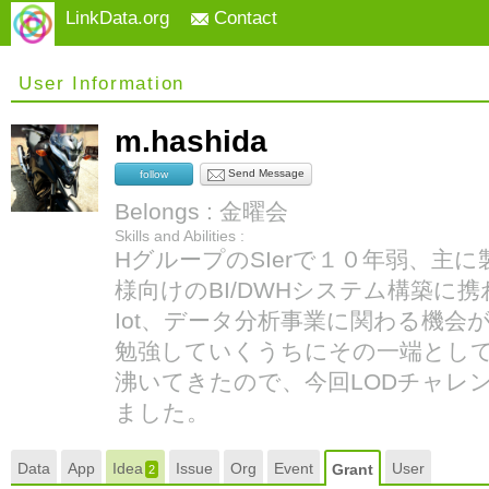
LinkData.org
Contact
User Information
m.hashida
Send Message
follow
Belongs : 金曜会
Skills and Abilities :
HグループのSIerで１０年弱、主
様向けのBI/DWHシステム構築に
Iot、データ分析事業に関わる機会
勉強していくうちにその一端とし
沸いてきたので、今回LODチャレ
ました。
Data
App
Idea
Issue
Org
Event
User
Grant
2