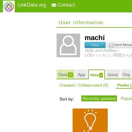
LinkData.org
Contact
User Information
machi
Send Messa
follow
Skills and Abilities :
LODハッカソン関西から
Data
App
Issue
Org
Idea
10
2
Created / Collaborated
(0)
Prefer
(
Recently updated
Popula
Sort by: