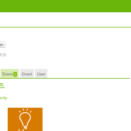
ge
参加
Event
Grant
User
2
2)
rity