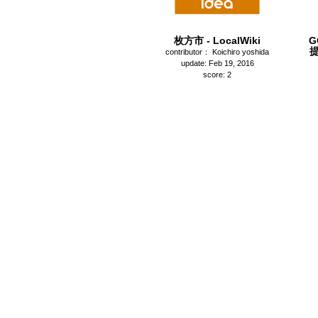
枚方市 - LocalWiki
G
contributor： Koichiro yoshida
update: Feb 19, 2016
score: 2