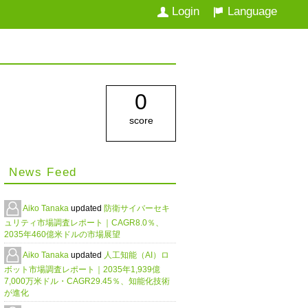
Login
Language
0
score
News Feed
Aiko Tanaka
updated
防衛サイバーセキ
ュリティ市場調査レポート｜CAGR8.0％、
2035年460億米ドルの市場展望
Aiko Tanaka
updated
人工知能（AI）ロ
ボット市場調査レポート｜2035年1,939億
7,000万米ドル・CAGR29.45％、知能化技術
が進化