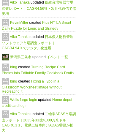
Aiko Tanaka
updated
低雑音増幅器市場
調査レポート｜CAGR4.56%・次世代通信で需
要増
KevinMiller
created
Pips NYT: A Smart
Daily Puzzle for Logic and Strategy
Aiko Tanaka
updated
日本個人財務管理
ソフトウェア市場調査レポート｜
CAGR4.94％でデジタル化進展
新潟県三条市
updated
イベント一覧
bing
created
Turning Recipe Card
Photos Into Editable Family Cookbook Drafts
bing
created
Fixing a Typo in a
Classroom Worksheet Image Without
Recreating It
Wells fargo login
updated
Home depot
credit card login
Aiko Tanaka
updated
二輪車ADAS市場調
査レポート｜2035年33億4,000万米ドル・
CAGR6.3％、電動二輪車向けADAS需要が拡
大